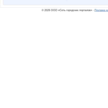
Конный эко-клуб Ассамблея
Контакт
© 2026 ООО «Сеть городских порталов» ·
Реклама н
Мария2057
Неформ
Вредная девченка
Взаи