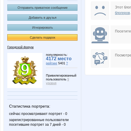
Juan Antonio
Latona
Этот блог
Отправить приватное сообщение
блогеров
.
Добавить в друзья
Игнорировать
Night Tender Cat
Sc@rle
Посетит
Сделать подарок
Городской форум
confessa*
demit
популярность:
Посмотре
4172 место
рейтинг
5401
?
Привилегированный
пользователь
9
qwertynn
stp-do
уровня
Статистика портрета:
помощник орга Червонная дама
Алл
сейчас просматривают портрет - 0
зарегистрированные пользователи
посетившие портрет за 7 дней - 0