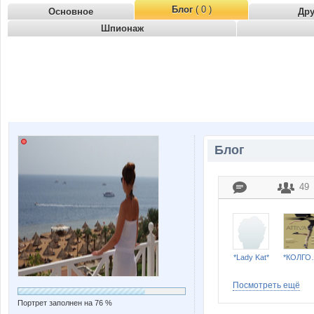
Блог
( 0 )
Основное
Др
Шпионаж
Блог
49
*Lady Kat*
*КОЛГО
Посмотреть ещё
Портрет заполнен на 76 %