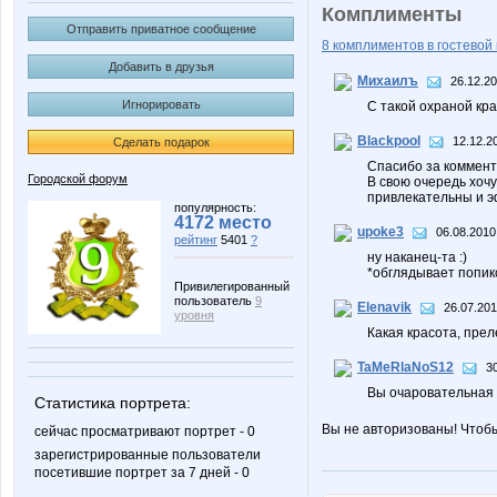
Комплименты
Отправить приватное сообщение
8 комплиментов в гостевой 
Добавить в друзья
Михаилъ
26.12.20
Игнорировать
С такой охраной кр
Blackpool
12.12.2
Сделать подарок
Спасибо за коммент
Городской форум
В свою очередь хочу
привлекательны и 
популярность:
4172 место
upoke3
06.08.2010
рейтинг
5401
?
ну наканец-та :)
*обглядывает попик
Привилегированный
пользователь
9
Elenavik
26.07.201
уровня
Какая красота, преле
TaMeRlaNoS12
3
Вы очаровательная 
Статистика портрета:
Вы не авторизованы! Чтоб
сейчас просматривают портрет - 0
зарегистрированные пользователи
посетившие портрет за 7 дней - 0