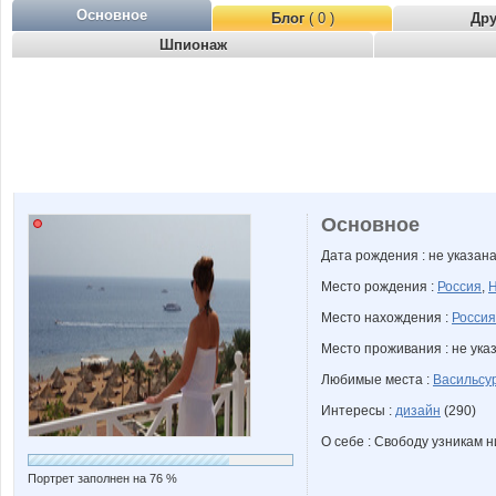
Основное
Блог
( 0 )
Др
Шпионаж
Основное
Дата рождения : не указан
Место рождения :
Россия
,
Н
Место нахождения :
Россия
Место проживания : не ука
Любимые места :
Васильсу
Интересы :
дизайн
(290)
О себе : Свободу узникам 
Портрет заполнен на 76 %